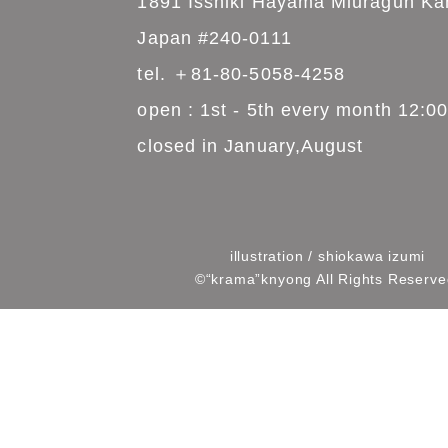
”knyong
HOUSE1891
1891 Isshiki Hayama M
Japan #240-0111
tel.
＋81-80-5058-4258
open : 1st - 5th every m
closed in January,Augus