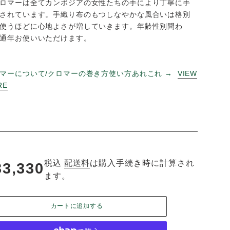
してください。草木染の性質上、つけ置き洗い、
強
漂白剤
は不可。日光に当てて干すと褪色の原因にな
.............
＊クロマーは全てカンボジアの女性たちの手により
織りされています。手織り布のもつしなやかな風合
で、使うほどに心地よさが増していきます。年齢性
ず、通年お使いいただけます。
クロマーについて/クロマーの巻き方使い方あれこれ
MORE