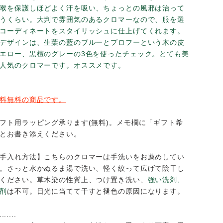
わらかな風合いで、つけ心地は抜群。夏はほどよく
し、冬は空気をはらんで暖かいのです。夜寝るとき
と、喉を保護しほどよく汗を吸い、ちょっとの風邪
しまうくらい。大判で雰囲気のあるクロマーなので
ばずコーディネートをスタイリッシュに仕上げてく
このデザインは、生葉の藍のブルーとプロフーとい
のイエロー、黒檀のグレーの3色を使ったチェック
しい人気のクロマーです。オススメです。
＊送料無料の商品です。
＊ギフト用ラッピング承ります(無料)。メモ欄に「
望」とお書き添えください。
【お手入れ方法】こちらのクロマーは手洗いをお薦
ます。さっと水かぬるま湯で洗い、軽く絞って広げ