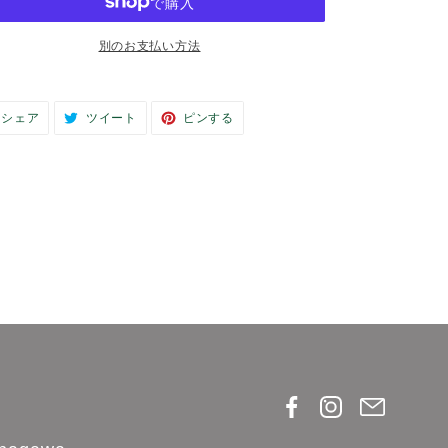
税込
配送料
は購入手続き時に
通
¥33,330
ます。
常
カートに追加する
価
格
別のお支払い方法
カ
FACEBOOK
TWITTER
PINTEREST
シェア
ツイート
ピンする
ー
で
に
で
シ
投
ピ
ト
ェ
稿
ン
に
ア
す
す
商
す
る
る
品
る
を