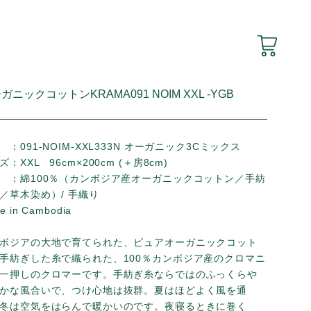
オーガニックコットンKRAMA091 NOIM XXL -Y
品番 ：091-NOIM-XXL333N オーガニック3Cミ
サイズ：XXL 96cm×200cm (＋房8cm)
素材 ：綿100％（カンボジア産オーガニックコッ
ぎ糸／
草木染め）
/ 手織り
Made in Cambodia
カンボジアの大地で育てられた、ピュアオーガニッ
ンを手紡ぎした糸で織られた、100％カンボジア産
ヨン一押しのクロマーです。手紡ぎ糸ならではのふ