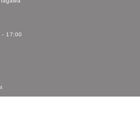
追
加
す
る
iuragun Kanagawa
onth 12:00 - 17:00
t