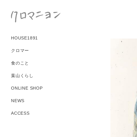
コ
ン
テ
ン
ツ
HOUSE1891
に
ス
クロマー
キ
ッ
食のこと
プ
す
葉山くらし
る
ONLINE SHOP
NEWS
ACCESS