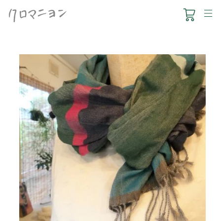
コ
ン
テ
ン
ツ
に
ス
HOUSE1891
キ
ッ
クロマー
プ
す
食のこと
る
葉山くらし
ONLINE SHOP
NEWS
ACCESS