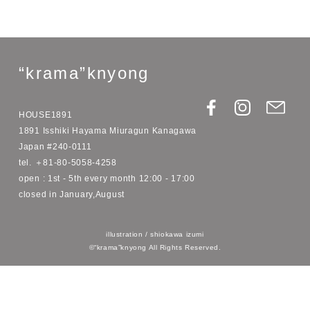
格
カ
FACEBOOK
TWITTER
PINTEREST
シェア
ツイート
ピンする
ー
で
に
で
シ
投
ピ
ト
ェ
稿
ン
に
ア
す
す
商
す
る
る
品
る
を
追
加
“krama”knyong
す
る
HOUSE1891
1891 Isshiki Hayama Miuragun Kanagawa
Japan #240-0111