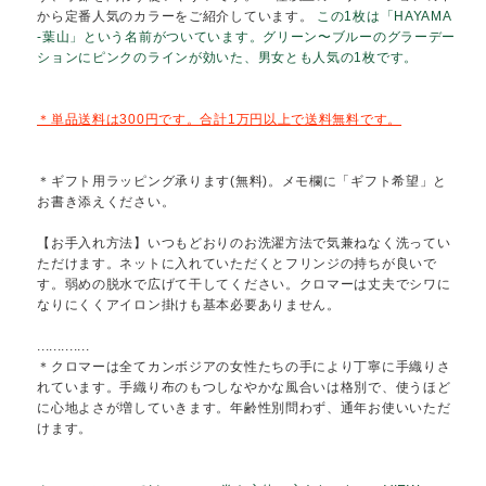
さらりとした肌触りと、カラフルでアシメトリーなデザインが人
のマルチシリーズ。糸の強弱で出た独特の立体感とほどよい太さ
で、巻いたときに形がきまりやすいのが特徴で、巻き方でイメー
をかえられます。経糸グレーのクロマーは、お洋服から色浮きせ
ず、季節を問わず使いやすいです。30種以上のバリエーション
から定番人気のカラーをご紹介しています。
この1枚は「HAYA
-葉山」という名前がついています。グリーン〜ブルーのグラー
ションにピンクのラインが効いた、男女とも人気の1枚です。
＊単品送料は300円です。合計1万円以上で送料無料です。
＊ギフト用ラッピング承ります(無料)。メモ欄に「ギフト希望」
お書き添えください。
【お手入れ方法】いつもどおりのお洗濯方法で気兼ねなく洗って
ただけます。ネットに入れていただくとフリンジの持ちが良いで
す。弱めの脱水で広げて干してください。クロマーは丈夫でシワ
なりにくくアイロン掛けも基本必要ありません。