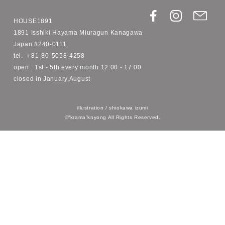
ー
で
に
で
シ
投
ピ
ト
ェ
稿
ン
に
ア
す
す
商
す
る
る
品
る
を
追
加
“krama”knyong
す
る
HOUSE1891
1891 Isshiki Hayama Miuragun Kanagawa
Japan #240-0111
tel.
＋81-80-5058-4258
open : 1st - 5th every month 12:00 - 17:00
closed in January,August
illustration / shiokawa izumi