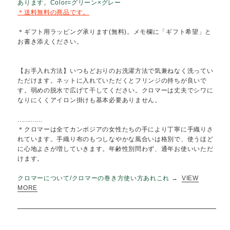
経糸は紺黒グレー、太さの違う3色の緯糸で大きめなチェックに
上げた定番の大判クロマーです。生地全体に大きめな畝（うね）
ついていて、巻いたときに形がキープしやすい優れもの。サラリ
した肌触りと、程よい厚み感で節問わず使いやすく、とても人気
あります。Color=グリーン×グレー
＊送料無料の商品です。
＊ギフト用ラッピング承ります(無料)。メモ欄に「ギフト希望」
お書き添えください。
【お手入れ方法】いつもどおりのお洗濯方法で気兼ねなく洗って
ただけます。ネットに入れていただくとフリンジの持ちが良いで
す。弱めの脱水で広げて干してください。クロマーは丈夫でシワ
なりにくくアイロン掛けも基本必要ありません。
.............
＊クロマーは全てカンボジアの女性たちの手により丁寧に手織り
れています。手織り布のもつしなやかな風合いは格別で、使うほ
に心地よさが増していきます。年齢性別問わず、通年お使いいた
けます。