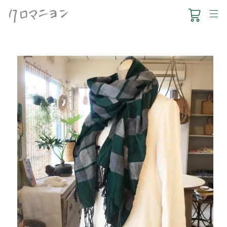
コ
ン
テ
ン
ツ
に
ス
HOUSE1891
キ
ッ
クロマー
プ
す
食のこと
る
葉山くらし
ONLINE SHOP
NEWS
ACCESS