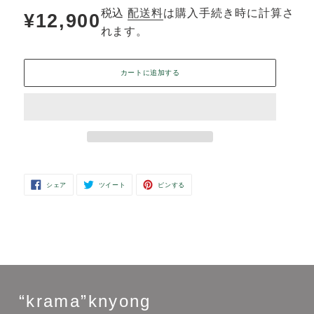
クロマーについて/クロマーの巻き方使い方あれこれ
→
VIEW
MORE
税込
配送料
は購入手続き時に計算
通
¥12,900
れます。
常
カートに追加する
価
格
カ
FACEBOOK
TWITTER
PINTEREST
シェア
ツイート
ピンする