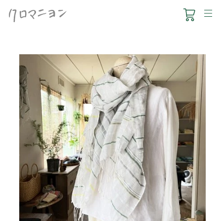
コ
ン
テ
ン
ツ
に
ス
HOUSE1891
キ
ッ
クロマー
プ
す
食のこと
る
葉山くらし
ONLINE SHOP
NEWS
ACCESS