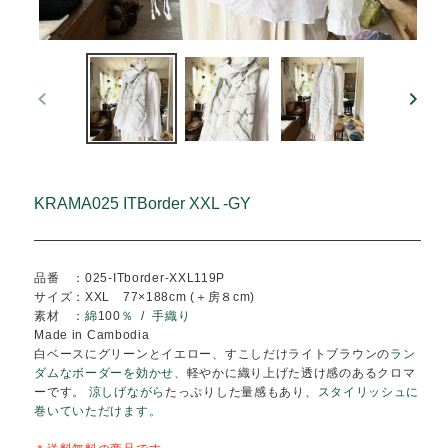
前
の
ス
ラ
イ
ド
KRAMA025 ITBorder XXL -GY
品番 ：025-ITborder-XXL119P
サイズ：XXL 77×188cm (＋房８cm)
素材 ：
綿
100
％
/
手織り
Made in Cambodia
白ベースにグリーンとイエロー、すこしだけライトブラウンの
ラ