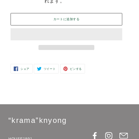
税込
配送料
は購入手続き時に計算
通
¥11,900
れます。
常
カートに追加する
価
格
カ
FACEBOOK
TWITTER
PINTEREST
シェア
ツイート
ピンする
ー
で
に
で
シ
投
ピ
ト
ェ
稿
ン