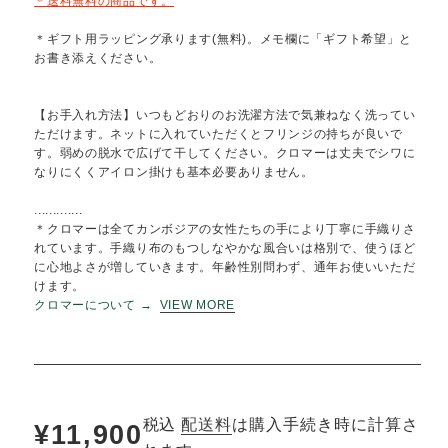
ダムなボーダーを効かせ、
軽やかに織り上げた透け感のあるクロ
ーです。
涼しげながら
たっぷりした量感もあり、
スタイリッシ
巻いていただけます。
＊送料無料の商品です。
＊ギフト用ラッピング承ります(無料)。メモ欄に「ギフト希望」
お書き添えください。
【お手入れ方法】いつもどおりのお洗濯方法で気兼ねなく洗って
ただけます。ネットに入れていただくとフリンジの持ちが良いで
す。弱めの脱水で広げて干してください。クロマーは丈夫でシワ
なりにくくアイロン掛けも基本必要ありません。
.............
＊クロマーは全てカンボジアの女性たちの手により丁寧に手織り
れています。手織り布のもつしなやかな風合いは格別で、使うほ
に心地よさが増していきます。年齢性別問わず、通年お使いいた
けます。
クロマーについて
→
VIEW MORE