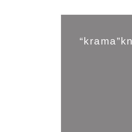
“krama