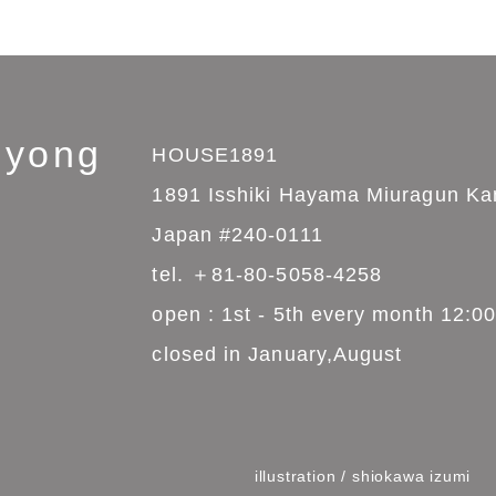
る
N
”knyong
HOUSE1891
1891 Isshiki Hayama M