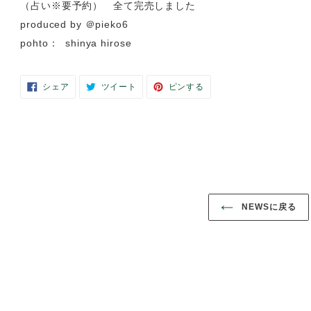
＠wakana66.kramaknyong（ストール）
＠hallelujah_life_style（洋服）
＠naotjapan（靴）
＠nymphs.jp (ジュエリー）
＠path.to.purity（浄化グッズ)
＠dream_of_passion24 一休さん
（占い※要予約） 全て完売しました
produced by ＠pieko6
pohto： shinya hirose
FACEBOOK
TWITTER
PINTERES
シェア
ツイート
ピンする
で
に
で
シ
投
ピ
ェ
稿
ン
ア
す
す
す
る
る