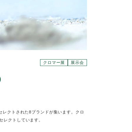
クロマー展
展示会
田本店-大阪)