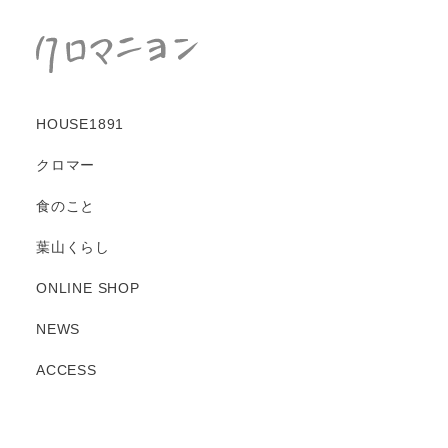
コ
ン
テ
ン
ツ
HOUSE1891
に
ス
クロマー
キ
ッ
食のこと
プ
す
葉山くらし
る
ONLINE SHOP
NEWS
ACCESS