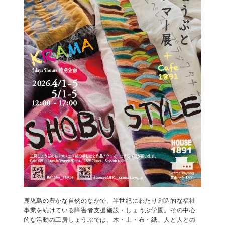
5days5hours4月,5月特別企画 【 工房し
ょうぶとクロマー展 】
（HOIUSE1891 -葉山)
by 森田わかな
2026年3月11日