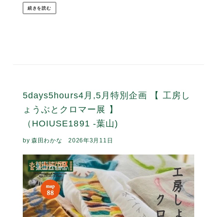
HOUSE1891の6月は、今年で8年目となる恒例企画【 初夏
の三人展 】です。 地元神奈川を拠点に、それぞれの自宅工
房で作品づくりをされている３人の作家さん、aoao
dress(服)の青瀬美智子さん, asatte(アクセサリー)の羽田麻子
さん、emi kubota(帽子)の窪田恵美子...
カテゴリー :
5days5hours
,
HOUSE1891
,
展示会
続きを読む