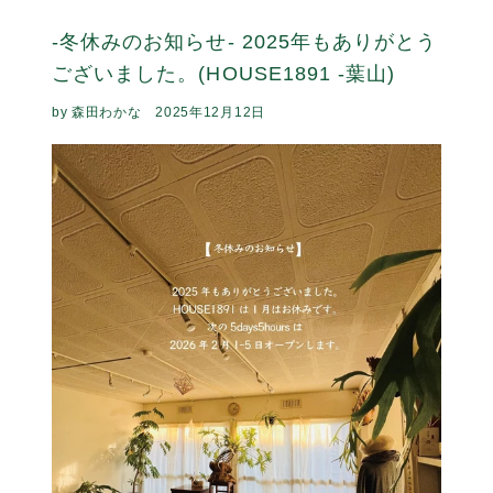
2026年最初の5days5hoursは 午年にちなんだ作品展 【
UMA 展 】 を開催します。 ウマで 午で 馬 そしてUMA
＝未確認生物 そのすべてを重ね合わせた「UMA」を、 各ジャ
ンルで活躍する7人の作家さんに 自由に制作していただきま
した。 新しい年のはじまりに ...