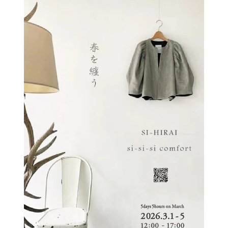
ふれあいから、日々ユニークな作品が創り出されています。
今年も、クロマニヨンがプロデュースするカンボジアの手織
りクロマーと工房しょうぶ...
カテゴリー :
5days5hours
,
HOUSE1891
,
展示会
続きを読む
5days5hours 3月【 春を纏う 】
SI-HIRAI / si-si-si comfort
(HOUSE1891 -葉山)