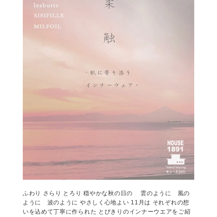
– フランスで出会った、約100年前の羊飼いと修道女の服 –
12月の 5days5hours では、京都・舞鶴を拠点に活動するブ
ランド HALLELUJAH（ハレルヤ） をご紹介します。 母から
子へと受け継がれてきた、何百年も変わらない普遍のデザイ
ン。 当時の特別な仕立てを手本に、一着一...
カテゴリー :
5days5hours
,
HOUSE1891