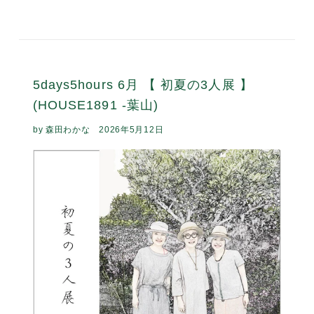
手しごとのぬくもりを感じる道具とかご 7月の5days5hours
は、 そんな小さな「ごきげんのたね」を集めた展示です。 手
しごとの荒物や暮らしの道具は谷中の松野屋さんより。 そし
て、マダガスカル生まれのラフィアで編まれたかごや小...
カテゴリー :
5days5hours
,
HOUSE1891
,
展示会
続きを読む
5days5hours 6月 【 初夏の3人展 】
(HOUSE1891 -葉山)