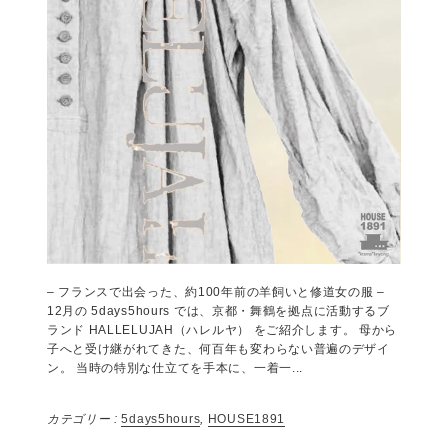
2025年もHOUSE1891をご愛顧いただき ありがとうございま
した。 HOUSE1891は1月はお休みです。 次の
5days5hoursは2026年2月1~5日オープンします。 2月の
情報は追ってお知らせします。 また笑顔でお会いできま
すこと、楽しみにしています。
カテゴリー :
5days5hours
,
HOUSE1891
,
クロマニヨン
続きを読む