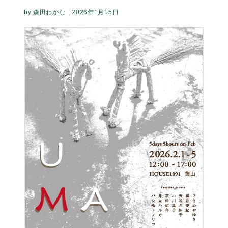
5days5hours 3月【 春を纏う 】 SI-HIRAI / si-si-si
(HOUSE1891 -葉山) 春を纏う デザイナー 平井達也・平井
慶子 が手がける SI-HIRAI（スーヒライ） si-si-si
comfort（スースースー コンフォート） より、 この春...
カテゴリー :
5days5hours
,
HOUSE1891
,
展示会
続きを読む