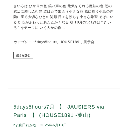
ふわり さらり とろり 穏やかな秋の日の 雲のように 風の
ように 波のように やさしく心地よい 11月は それぞれの想
いを込めて丁寧に作られた とびきりのインナーウエアをご紹
介します。 …………… 5days5hours 11月 柔 触 -肌に寄り添
う インナーウェア-...
カテゴリー :
5days5hours
,
HOUSE1891
,
展示会
続きを読む
5days5hours 10月 【 き い ろ 】