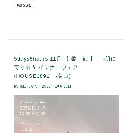
5days5hours12月【 HALLELUJAH -ハ
レルヤ- 】 (HOUSE1891 -葉山一色)
by 森田わかな
2025年11月9日