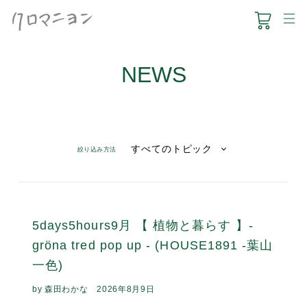
コ
NEWS
ン
テ
ン
HOUSE1891
ツ
に
クロマー
ス
キ
食のこと
絞り込み方法
ッ
プ
葉山くらし
す
ONLINE SHOP
る
5days5hours9月 【 植物と暮らす 】-
NEWS
gröna tred pop up - (HOUSE1891 -葉山
ACCESS
一色)