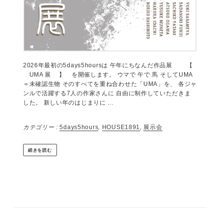
5days5hours 2月 【 UMA 展 】
(HOUSE1891 -葉山一色)
by 森田わかな
2026年1月15日