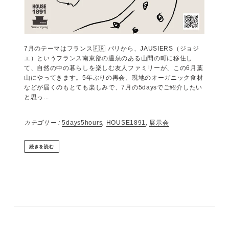
きいろは ひかりの色 笑い声の色 元気をくれる魔法の色 朝の
窓辺に差し込む光 道ばたで出会う小さな花 風に舞う小鳥の声
隣に座る大切なひとの笑顔 日々を照らす小さな希望 そばにい
ると 心がふわっとあたたかくなる 🟡 10月の5daysは “ きい
ろ “ をテーマに いく人かの作...
カテゴリー :
5days5hours
,
HOUSE1891
,
展示会
続きを読む