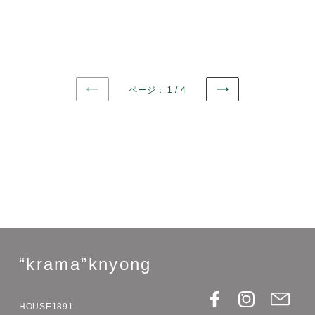
山にやってきます。5年ぶりの再会、現地のオーガニック食材
などが届くのもとても楽しみで、7月の5daysでご紹介したい
と思っ...
カテゴリー :
5days5hours
,
HOUSE1891
,
展示会
続きを読む
5days5hours6月【 初夏の3人展 】aoao
dress / asatte / emi
kubota（HOUSE1891 -葉山)